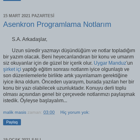
15 MART 2021 PAZARTESI
Asenkron Programlama Notlarım
S.A. Arkadaşlar,
Uzun süredir yazmayı düşündüğüm ve notlar topladığım
bir yazım olacak. Beni heyecanlandıran bir konu ve umarım
siz okuyanlar için de güzel bir içerik olur.
Uygar Manduz
'un
şirket içi
yaptığı eğitim sonrası notlarım iyice olgunlaştı ve
son düzenlemelerle birlikte artık yayınlamam gerektiğine
iyice ikna oldum. Önceden uyarayım, burada yazılan her bir
konu bir yazı olabilecek uzunluktadır. Konuyu derli toplu
olması açısından genel bir çerçevede notlarımızı paylaşmak
istedik. Öyleyse başlayalım...
malik masis
zaman:
03:00
Hiç yorum yok:
Paylaş
19 OCAK 2021 SALI