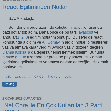
React Eğitiminden Notlar
S.A. Arkadaşlar,
Son dönemlerde üzerinde çalıştığım react konusunda
bazı notlar topladım. Daha önce de bu tarz
javascipt
ve
angular(
1
,
2
,
3
) eğitim notlarım olmuştu. Bu sefer de react
konusunda aldığım ve
Ali Somay
'ın aldığı notları birleştirerek
yazıya almaya karar verdim. Ayrıca yazıyı gözden geçiren
Damla Köksal'a
da teşekkürlerimi iletmek isterim. Bununla
birlikte
github
üzerinde bir proje de paylaşıyorum. Zaman
içerisinde geliştirmeler yapmaya devam edeceğim. Hazırsak
başlayalım.
malik masis
zaman:
07:03
Hiç yorum yok:
Paylaş
2 OCAK 2021 CUMARTESI
.Net Core ile En Çok Kullanılan 3.Parti