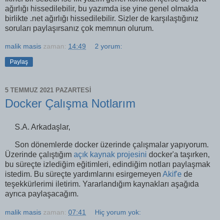
ağırlığı hissedilebilir, bu yazımda ise yine genel olmakla
birlikte .net ağırlığı hissedilebilir. Sizler de karşılaştığınız
soruları paylaşırsanız çok memnun olurum.
malik masis
zaman:
14:49
2 yorum:
Paylaş
5 TEMMUZ 2021 PAZARTESI
Docker Çalışma Notlarım
S.A. Arkadaşlar,
Son dönemlerde docker üzerinde çalışmalar yapıyorum.
Üzerinde çalıştığım
açık kaynak projesini
docker'a taşırken,
bu süreçte izlediğim eğitimleri, edindiğim notları paylaşmak
istedim. Bu süreçte yardımlarını esirgemeyen
Akif'e
de
teşekkürlerimi iletirim. Yararlandığım kaynakları aşağıda
ayrıca paylaşacağım.
malik masis
zaman:
07:41
Hiç yorum yok: