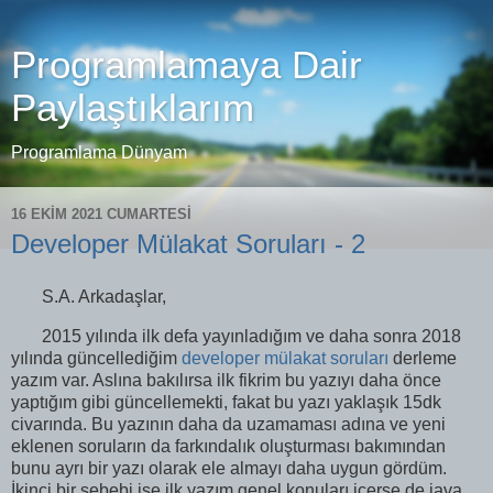
Programlamaya Dair
Paylaştıklarım
Programlama Dünyam
16 EKIM 2021 CUMARTESI
Developer Mülakat Soruları - 2
S.A. Arkadaşlar,
2015 yılında ilk defa yayınladığım ve daha sonra 2018
yılında güncellediğim
developer mülakat soruları
derleme
yazım var. Aslına bakılırsa ilk fikrim bu yazıyı daha önce
yaptığım gibi güncellemekti, fakat bu yazı yaklaşık 15dk
civarında. Bu yazının daha da uzamaması adına ve yeni
eklenen soruların da farkındalık oluşturması bakımından
bunu ayrı bir yazı olarak ele almayı daha uygun gördüm.
İkinci bir sebebi ise ilk yazım genel konuları içerse de java